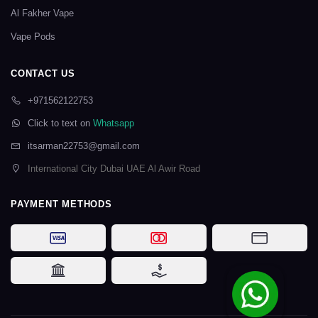
Al Fakher Vape
Vape Pods
CONTACT US
+971562122753
Click to text on
Whatsapp
itsarman22753@gmail.com
International City Dubai UAE Al Awir Road
PAYMENT METHODS
Visa
Mastercard
Card Payme
Bank Transfer
Cash on Delivery