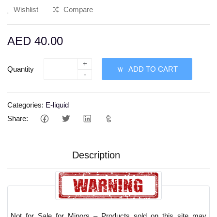
Wishlist
Compare
AED 40.00
+
Quantity
ADD TO CART
-
Categories:
E-liquid
Share:
Description
Not for Sale for Minors – Products sold on this site may