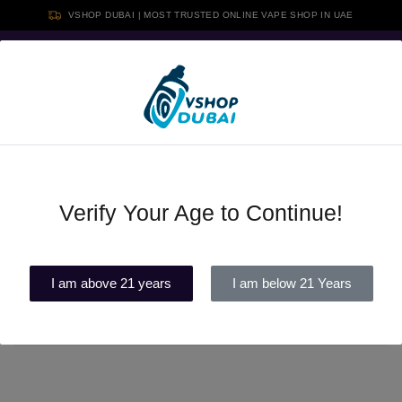
VSHOP DUBAI | MOST TRUSTED ONLINE VAPE SHOP IN UAE
Free shipping above 350 AED, Card Or Cash Payment Available &
Cash on Delivery in all Over UAE
0
Verify Your Age to Continue!
vapes bars ghost pro
Filters
I am above 21 years
I am below 21 Years
Latest
30