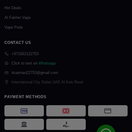
Hot Deals
Al Fakher Vape
Vape Pods
CONTACT US
+971562122753
Click to text on
Whatsapp
itsarman22753@gmail.com
International City Dubai UAE Al Awir Road
PAYMENT METHODS
Visa
Mastercard
Card Payme
Bank Transfer
Cash on Delivery